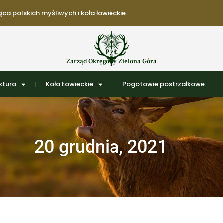
ca polskich myśliwych i koła łowieckie.
Zarząd Okręgowy Zielona Góra
ktura
Koła Łowieckie
Pogotowie postrzałkowe
20 grudnia, 2021