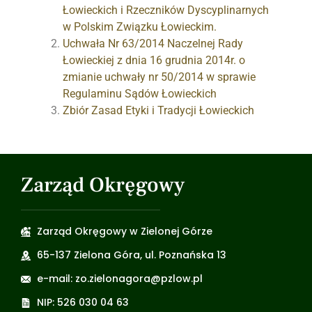
Łowieckich i Rzeczników Dyscyplinarnych
w Polskim Związku Łowieckim.
Uchwała Nr 63/2014 Naczelnej Rady
Łowieckiej z dnia 16 grudnia 2014r. o
zmianie uchwały nr 50/2014 w sprawie
Regulaminu Sądów Łowieckich
Zbiór Zasad Etyki i Tradycji Łowieckich
Zarząd Okręgowy
Zarząd Okręgowy w Zielonej Górze
65-137 Zielona Góra, ul. Poznańska 13
e-mail: zo.zielonagora@pzlow.pl
NIP: 526 030 04 63