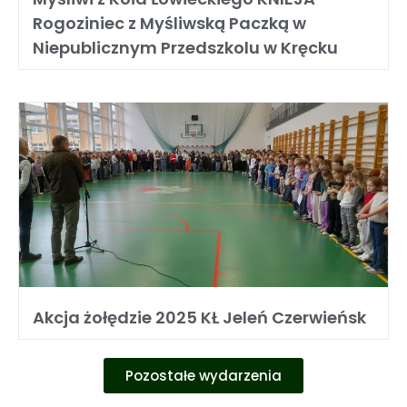
Rogoziniec z Myśliwską Paczką w
Niepublicznym Przedszkolu w Kręcku
Akcja żołędzie 2025 KŁ Jeleń Czerwieńsk
Pozostałe wydarzenia