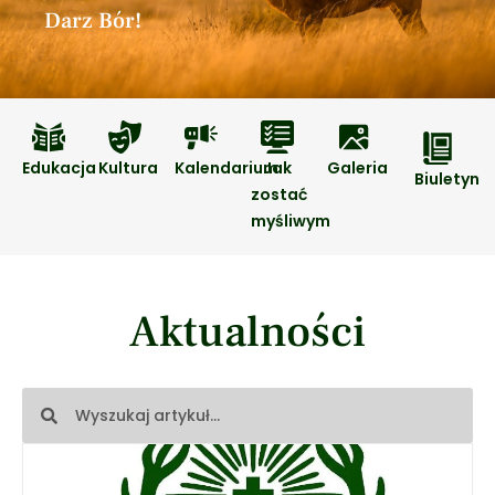
Darz Bór!
Edukacja
Kultura
Kalendarium
Jak
Galeria
Biuletyn
zostać
myśliwym
Aktualności