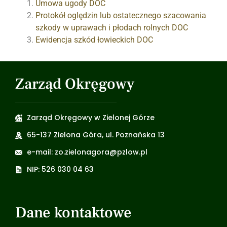
Umowa ugody DOC
Protokół oględzin lub ostatecznego szacowania
szkody w uprawach i płodach rolnych DOC
Ewidencja szkód łowieckich DOC
Zarząd Okręgowy
Zarząd Okręgowy w Zielonej Górze
65-137 Zielona Góra, ul. Poznańska 13
e-mail: zo.zielonagora@pzlow.pl
NIP: 526 030 04 63
Dane kontaktowe