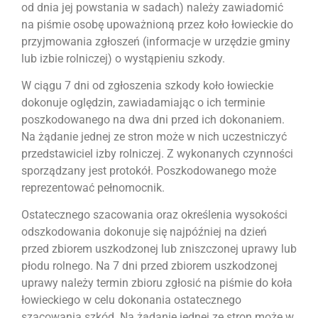
od dnia jej powstania w sadach) należy zawiadomić
na piśmie osobę upoważnioną przez koło łowieckie do
przyjmowania zgłoszeń (informacje w urzędzie gminy
lub izbie rolniczej) o wystąpieniu szkody.
W ciągu 7 dni od zgłoszenia szkody koło łowieckie
dokonuje oględzin, zawiadamiając o ich terminie
poszkodowanego na dwa dni przed ich dokonaniem.
Na żądanie jednej ze stron może w nich uczestniczyć
przedstawiciel izby rolniczej. Z wykonanych czynności
sporządzany jest protokół. Poszkodowanego może
reprezentować pełnomocnik.
Ostatecznego szacowania oraz określenia wysokości
odszkodowania dokonuje się najpóźniej na dzień
przed zbiorem uszkodzonej lub zniszczonej uprawy lub
płodu rolnego. Na 7 dni przed zbiorem uszkodzonej
uprawy należy termin zbioru zgłosić na piśmie do koła
łowieckiego w celu dokonania ostatecznego
szacowania szkód. Na żądanie jednej ze stron może w