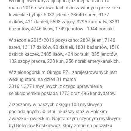
Według inwentaryzacji sporządzonej na dzień 10
marca 2016 r. w obwodach dzierżawionych przez koła
łowieckie bytuje: 5032 jelenie, 23640 saren, 9177
dzików, 431 danieli, 5508 zajęcy, 3295 kuropatw, 3331
bażantów, 4746 lisów, 1749 jenotów i 1944 borsuki.
W sezonie 2015/2016 pozyskano: 2834 jeleni, 7146
saren, 13117 dzików, 90 danieli, 1801 bażantów, 1510
dzikich kaczek, 3485 lisów, 434 borsuki, 835 jenotów,
182 szopy pracze, 228 kun, 256 norek amerykańskich.
W zielonogórskim Okręgu PZŁ zarejestrowanych jest
według stanu na dzień 31 marca
2016 r. 3271 myśliwych, z czego uprawnienia
selekcjonerskie posiada 1773 oraz 496 kandydatów.
Zrzeszamy w naszych okręgu 103 myśliwych
posiadających 50-letni i dłuższy staż w Polskim
Związku Łowieckim. Najstarszym czynnym myśliwym
był Bolesław Kostkiewicz, który zmarł na początku