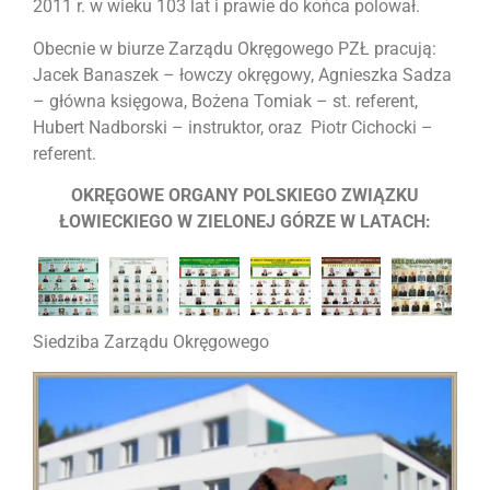
2011 r. w wieku 103 lat i prawie do końca polował.
Obecnie w biurze Zarządu Okręgowego PZŁ pracują:
Jacek Banaszek – łowczy okręgowy, Agnieszka Sadza
– główna księgowa, Bożena Tomiak – st. referent,
Hubert Nadborski – instruktor, oraz Piotr Cichocki –
referent.
OKRĘGOWE ORGANY POLSKIEGO ZWIĄZKU
ŁOWIECKIEGO W ZIELONEJ GÓRZE W LATACH:
Siedziba Zarządu Okręgowego