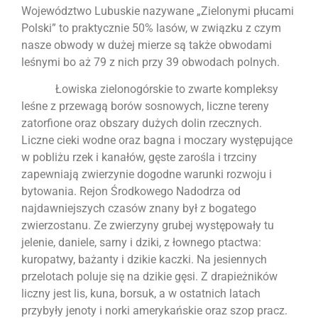
Województwo Lubuskie nazywane „Zielonymi płucami
Polski” to praktycznie 50% lasów, w związku z czym
nasze obwody w dużej mierze są także obwodami
leśnymi bo aż 79 z nich przy 39 obwodach polnych.
Łowiska zielonogórskie to zwarte kompleksy
leśne z przewagą borów sosnowych, liczne tereny
zatorfione oraz obszary dużych dolin rzecznych.
Liczne cieki wodne oraz bagna i moczary występujące
w pobliżu rzek i kanałów, gęste zarośla i trzciny
zapewniają zwierzynie dogodne warunki rozwoju i
bytowania. Rejon Środkowego Nadodrza od
najdawniejszych czasów znany był z bogatego
zwierzostanu. Ze zwierzyny grubej występowały tu
jelenie, daniele, sarny i dziki, z łownego ptactwa:
kuropatwy, bażanty i dzikie kaczki. Na jesiennych
przelotach poluje się na dzikie gęsi. Z drapieżników
liczny jest lis, kuna, borsuk, a w ostatnich latach
przybyły jenoty i norki amerykańskie oraz szop pracz.