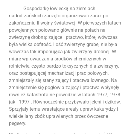
Gospodarkę łowiecką na ziemiach
nadodrzańskich zaczęto organizować zaraz po
zakończeniu II wojny światowej. W pierwszych latach
powojennych polowano głównie na polach na
zwierzynę drobną: zające i ptactwo, której wówczas
była wielka obfitość. Ilość zwierzyny grubej nie była
wówczas tak imponująca jak zwierzyny drobnej. W
miarę wprowadzania środków chemicznych w
rolnictwie, często bardzo toksycznych dla zwierzyny,
oraz postępującej mechanizacji prac polowych,
zmniejszały się stany zajęcy i ptactwa łownego. Na
zmniejszenie się pogłowia zajęcy i ptactwa wpłynęły
również katastrofalne powodzie w latach 1977, 1978
jak i 1997 . Równocześnie przybywało jeleni i dzików.
Sprzyjały temu wrastające areały upraw kukurydzy i
wielkie łany zbóż uprawianych przez ówczesne
pegeery.