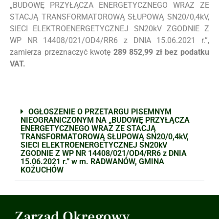
„BUDOWĘ PRZYŁĄCZA ENERGETYCZNEGO WRAZ ZE
STACJĄ TRANSFORMATOROWĄ SŁUPOWĄ SN20/0,4kV,
SIECI ELEKTROENERGETYCZNEJ SN20kV ZGODNIE Z
WP NR 14408/021/OD4/RR6 z DNIA 15.06.2021 r.”,
zamierza przeznaczyć kwotę
289 852,99 zł bez podatku
VAT.
OGŁOSZENIE O PRZETARGU PISEMNYM
NIEOGRANICZONYM NA „BUDOWĘ PRZYŁĄCZA
ENERGETYCZNEGO WRAZ ZE STACJĄ
TRANSFORMATOROWĄ SŁUPOWĄ SN20/0,4kV,
SIECI ELEKTROENERGETYCZNEJ SN20kV
ZGODNIE Z WP NR 14408/021/OD4/RR6 z DNIA
15.06.2021 r.” w m. RADWANÓW, GMINA
KOŻUCHÓW
Zarząd Okręgowy