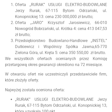
Oferta „RURAK” USŁUGI ELEKTRO-BUDOWLANE
Jerzy Rurak, 67-115 Bytom Odrzański, ul.
Konopnickiej 13: cena 230 000,000 zł brutto;
Oferta „JARO” Krzysztof Jarosiewicz, 66-010
Nowogród Bobrzański, ul. Krótka 4: cena 413 047,53
zł brutto;
Przedsiębiorstwo Budowlano-Handlowe „INSTEL”
Dutkiewicz i Wspólnicy Spółka Jawna,65-770
Zielona Góra, ul. Kręta 5: cena 350 550,00 zł brutto.
We wszystkich ofertach ocenianych przez Komisję
przetargową okres gwarancji określono na 72 miesiące.
W otwarciu ofert nie uczestniczyli przedstawiciele firm,
które złożyły oferty.
Najwyżej została oceniona oferta:
„RURAK” USŁUGI ELEKTRO-BUDOWLANE Jerzy
Rurak, 67-115 Bytom Odrzański, ul. Konopnickiej 13,
która uzyskała 100 pkt.