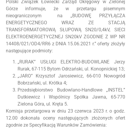
Polski Związek Łowiecki Zarząd Okręgowy w Zielonej
Górze informuje, że w przetargu pisemnym
nieograniczonym na „BUDOWĘ PRZYŁĄCZA
ENERGETYCZNEGO WRAZ ZE STACJĄ
TRANSFORMATOROWĄ SŁUPOWĄ SN20/0,4kV, SIECI
ELEKTROENERGETYCZNEJ SN20kV ZGODNIE Z WP NR
14408/021/OD4/RR6 z DNIA 15.06.2021 r.” oferty złożyły
następujące podmioty:
„RURAK” USŁUGI ELEKTRO-BUDOWLANE Jerzy
Rurak, 67-115 Bytom Odrzański, ul. Konopnickiej 13;
„JARO” Krzysztof Jarosiewicz, 66-010 Nowogród
Bobrzański, ul. Krótka 4;
Przedsiębiorstwo Budowlano-Handlowe „INSTEL”
Dutkiewicz i Wspólnicy Spółka Jawna, 65-770
Zielona Góra, ul. Kręta 5.
Komisja przetargowa w dniu 23 czerwca 2023 r. o godz.
12.00 dokonała oceny następujących złożonych ofert
zgodnie ze Specyfikacją Warunków Zamówienia: