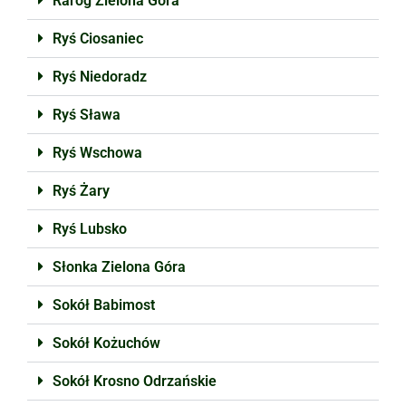
Raróg Zielona Góra
Ryś Ciosaniec
Ryś Niedoradz
Ryś Sława
Ryś Wschowa
Ryś Żary
Ryś Lubsko
Słonka Zielona Góra
Sokół Babimost
Sokół Kożuchów
Sokół Krosno Odrzańskie