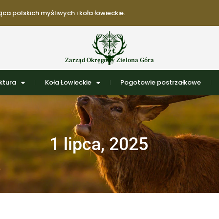
ca polskich myśliwych i koła łowieckie.
Zarząd Okręgowy Zielona Góra
ktura
Koła Łowieckie
Pogotowie postrzałkowe
1 lipca, 2025