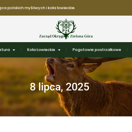
ca polskich myśliwych i koła łowieckie.
Zarząd Okręgowy Zielona Góra
ktura
Koła Łowieckie
Pogotowie postrzałkowe
8 lipca, 2025