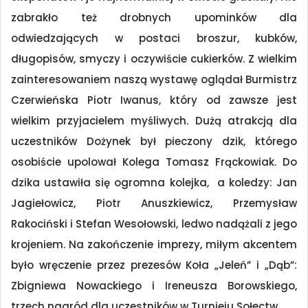
zabrakło też drobnych upominków dla
odwiedzających w postaci broszur, kubków,
długopisów, smyczy i oczywiście cukierków. Z wielkim
zainteresowaniem naszą wystawę oglądał Burmistrz
Czerwieńska Piotr Iwanus, który od zawsze jest
wielkim przyjacielem myśliwych. Dużą atrakcją dla
uczestników Dożynek był pieczony dzik, którego
osobiście upolował Kolega Tomasz Frąckowiak. Do
dzika ustawiła się ogromna kolejka, a koledzy: Jan
Jagiełowicz, Piotr Anuszkiewicz, Przemysław
Rakociński i Stefan Wesołowski, ledwo nadążali z jego
krojeniem. Na zakończenie imprezy, miłym akcentem
było wręczenie przez prezesów Koła „Jeleń” i „Dąb”:
Zbigniewa Nowackiego i Ireneusza Borowskiego,
trzech nagród dla uczestników w Turnieju Sołectw.