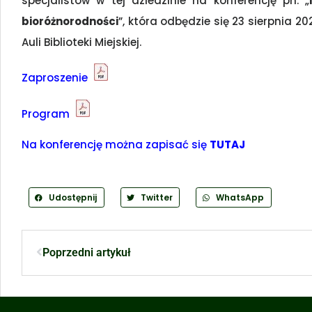
specjalistów w tej dziedzinie na konferencję pn. „
bioróżnorodności
”, która odbędzie się 23 sierpnia 20
Auli Biblioteki Miejskiej.
Zaproszenie
Program
Na konferencję można zapisać się
TUTAJ
Udostępnij
Twitter
WhatsApp
Poprzedni artykuł