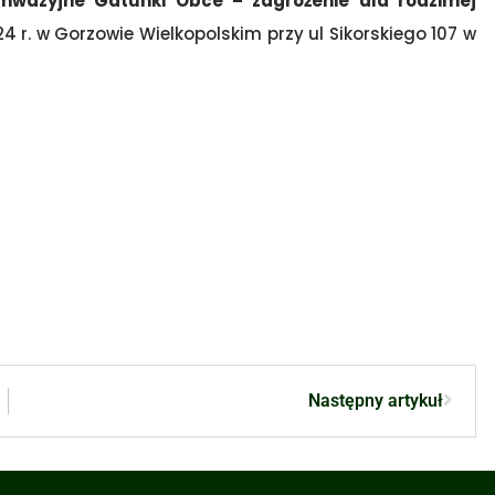
Inwazyjne Gatunki Obce – zagrożenie dla rodzimej
24 r. w Gorzowie Wielkopolskim przy ul Sikorskiego 107 w
Następny artykuł