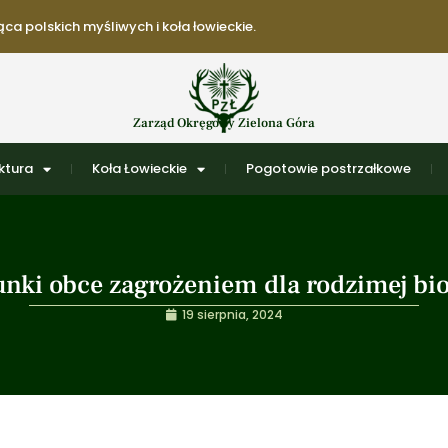
ca polskich myśliwych i koła łowieckie.
Zarząd Okręgowy Zielona Góra
ktura
Koła Łowieckie
Pogotowie postrzałkowe
unki obce zagrożeniem dla rodzimej bi
19 sierpnia, 2024