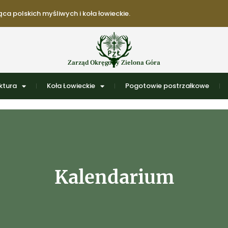
ca polskich myśliwych i koła łowieckie.
Zarząd Okręgowy Zielona Góra
ktura
Koła Łowieckie
Pogotowie postrzałkowe
Kalendarium