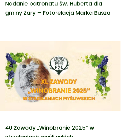
Nadanie patronatu św. Huberta dla
gminy Żary – Fotorelacja Marka Busza
40 Zawody „Winobranie 2025” w
strzelaniach myśliwskich