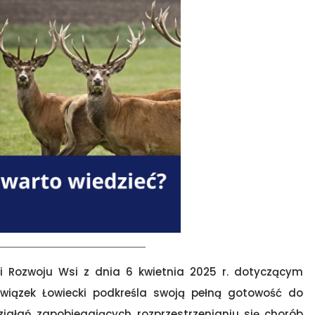
i Rozwoju Wsi z dnia 6 kwietnia 2025 r. dotyczącym
 Związek Łowiecki podkreśla swoją pełną gotowość do
iałań zapobiegających rozprzestrzenianiu się chorób