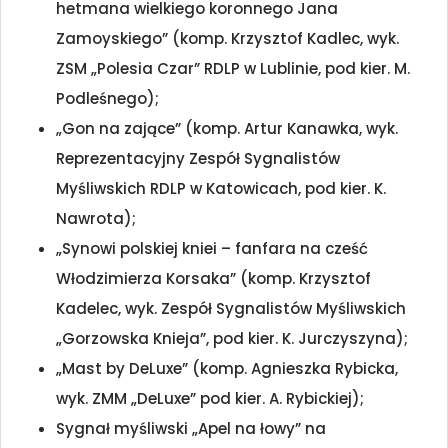
hetmana wielkiego koronnego Jana
Zamoyskiego” (komp. Krzysztof Kadlec, wyk.
ZSM „Polesia Czar” RDLP w Lublinie, pod kier. M.
Podleśnego);
„Gon na zające” (komp. Artur Kanawka, wyk.
Reprezentacyjny Zespół Sygnalistów
Myśliwskich RDLP w Katowicach, pod kier. K.
Nawrota);
„Synowi polskiej kniei – fanfara na cześć
Włodzimierza Korsaka” (komp. Krzysztof
Kadelec, wyk. Zespół Sygnalistów Myśliwskich
„Gorzowska Knieja”, pod kier. K. Jurczyszyna);
„Mast by DeLuxe” (komp. Agnieszka Rybicka,
wyk. ZMM „DeLuxe” pod kier. A. Rybickiej);
Sygnał myśliwski „Apel na łowy” na