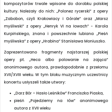
kompozytorów trwale wpisane do dorobku polskiej
kultury. Należały do nich: „Polonez rycerski” z opery
„Zabobon, czyli Krakowiacy i Górale” oraz „Marsz
myśliwski” z opery „Henryk VI na łowach” − Karola
Kurpińskiego, znana i powszechnie lubiana „Pieśń
myśliwska” z opery „Hrabina” Stanisława Moniuszko.
Zaprezentowano fragmenty najstarszej polskiej
opery pt. „Heca albo polowanie na zająca”
anonimowego autora, prawdopodobnie z przełomu
XVII/XVIII wieku. W tym bloku muzycznym uczestnicy
koncertu usłyszeli także utwory:
„Darz Bór – Hasło Leśników” Franciszka Piaska,
pieśń „Pojedziemy na łów” anonimowego
autora z XVII wieku