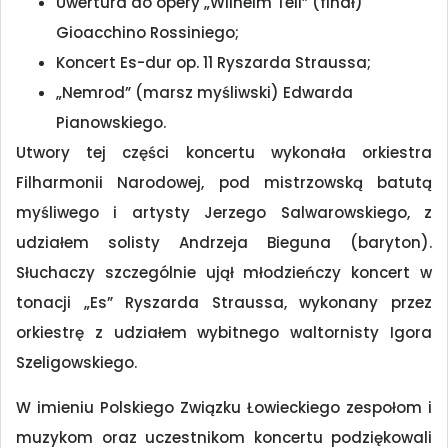
Uwertura do opery „Wilhelm Tell” (finał)
Gioacchino Rossiniego;
Koncert Es-dur op. 11 Ryszarda Straussa;
„Nemrod” (marsz myśliwski) Edwarda
Pianowskiego.
Utwory tej części koncertu wykonała orkiestra
Filharmonii Narodowej, pod mistrzowską batutą
myśliwego i artysty Jerzego Salwarowskiego, z
udziałem solisty Andrzeja Bieguna (baryton).
Słuchaczy szczególnie ujął młodzieńczy koncert w
tonacji „Es” Ryszarda Straussa, wykonany przez
orkiestrę z udziałem wybitnego waltornisty Igora
Szeligowskiego.
W imieniu Polskiego Związku Łowieckiego zespołom i
muzykom oraz uczestnikom koncertu podziękowali