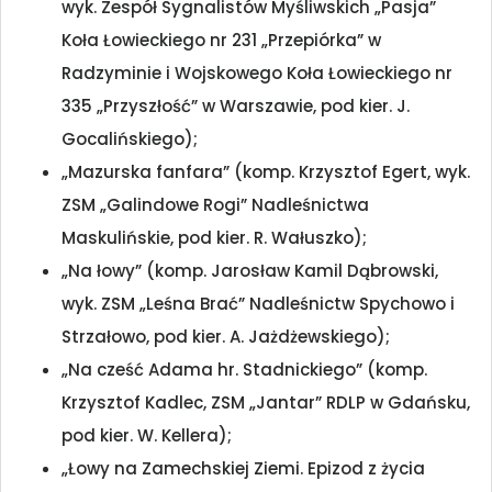
wyk. Zespół Sygnalistów Myśliwskich „Pasja”
Koła Łowieckiego nr 231 „Przepiórka” w
Radzyminie i Wojskowego Koła Łowieckiego nr
335 „Przyszłość” w Warszawie, pod kier. J.
Gocalińskiego);
„Mazurska fanfara” (komp. Krzysztof Egert, wyk.
ZSM „Galindowe Rogi” Nadleśnictwa
Maskulińskie, pod kier. R. Wałuszko);
„Na łowy” (komp. Jarosław Kamil Dąbrowski,
wyk. ZSM „Leśna Brać” Nadleśnictw Spychowo i
Strzałowo, pod kier. A. Jażdżewskiego);
„Na cześć Adama hr. Stadnickiego” (komp.
Krzysztof Kadlec, ZSM „Jantar” RDLP w Gdańsku,
pod kier. W. Kellera);
„Łowy na Zamechskiej Ziemi. Epizod z życia