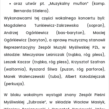
oraz utwór pt. „Muzykalny muflon” (komp.
Bernarda Stielera).
Wykonawcami tej części wokalnego koncertu byli:
Magdalena Tunkiewicz-Zakrzewska (sopran),
Andrzej Ogórkiewicz (bas-baryton), Maciej
Ogórkiewicz (baryton), a oprawę muzyczną stanowił
Reprezentacyjny Zespół Muzyki Myśliwskiej PZŁ, w
składzie: Mieczysław Leśniczak (trąbka, róg pless),
Leszek Kaczor (trąbka, róg pless), Krzysztof Szafran
(waltornia), Ryszard Śliwa (puzon, róg parforce),
Marek Walenczewski (tuba), Albert Kołodziejczak
(perkusja).
W bloku wokalnym wystąpił znany Zespół Pieśni
Myśliwskiej „Żubrosie”, w składzie Wacław Masłyk,