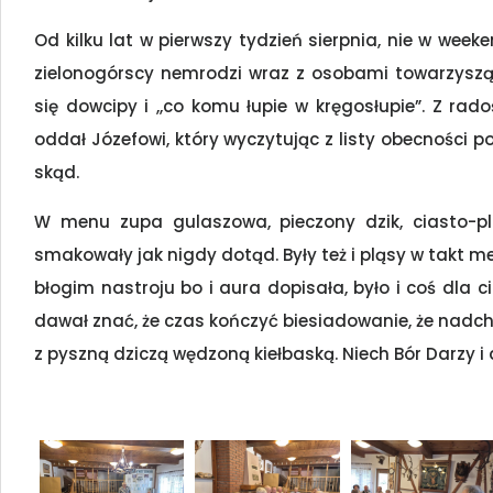
Od kilku lat w pierwszy tydzień sierpnia, nie w week
zielonogórscy nemrodzi wraz z osobami towarzysz
się dowcipy i ,,co komu łupie w kręgosłupie”. Z rad
oddał Józefowi, który wyczytując z listy obecności po
skąd.
W menu zupa gulaszowa, pieczony dzik, ciasto-p
smakowały jak nigdy dotąd. Były też i pląsy w takt m
błogim nastroju bo i aura dopisała, było i coś dla c
dawał znać, że czas kończyć biesiadowanie, że nadch
z pyszną dziczą wędzoną kiełbaską. Niech Bór Darzy i 