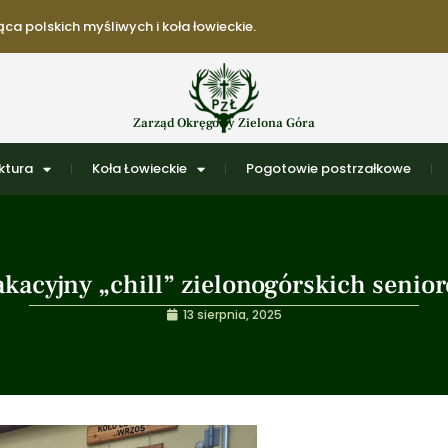
ca polskich myśliwych i koła łowieckie.
Zarząd Okręgowy Zielona Góra
ktura
Koła Łowieckie
Pogotowie postrzałkowe
kacyjny „chill” zielonogórskich senio
13 sierpnia, 2025