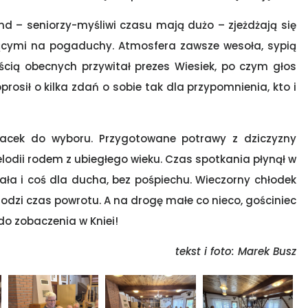
end – seniorzy-myśliwi czasu mają dużo – zjeżdżają się
ącymi na pogaduchy. Atmosfera zawsze wesoła, sypią
ością obecnych przywitał prezes Wiesiek, po czym głos
prosił o kilka zdań o sobie tak dla przypomnienia, kto i
lacek do wyboru. Przygotowane potrawy z dziczyzny
elodii rodem z ubiegłego wieku. Czas spotkania płynął w
iała i coś dla ducha, bez pośpiechu. Wieczorny chłodek
odzi czas powrotu. A na drogę małe co nieco, gościniec
do zobaczenia w Kniei!
tekst i foto: Marek Busz