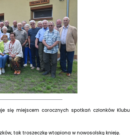
aje się miejscem corocznych spotkań członków Klubu
zków, tak troszeczkę wtopiona w nowosolską knieję.