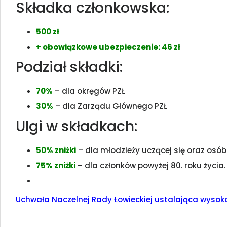
Składka członkowska:
500 zł
+ obowiązkowe ubezpieczenie: 46 zł
Podział składki:
70%
– dla okręgów PZŁ
30%
– dla Zarządu Głównego PZŁ
Ulgi w składkach:
50% zniżki
– dla młodzieży uczącej się oraz osób 
75% zniżki
– dla członków powyżej 80. roku życia.
Uchwała Naczelnej Rady Łowieckiej ustalająca wysoko