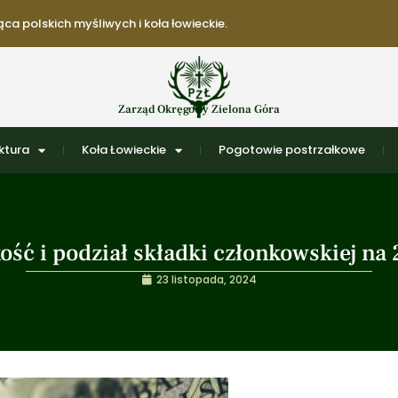
ca polskich myśliwych i koła łowieckie.
Zarząd Okręgowy Zielona Góra
ktura
Koła Łowieckie
Pogotowie postrzałkowe
ść i podział składki członkowskiej na 
23 listopada, 2024