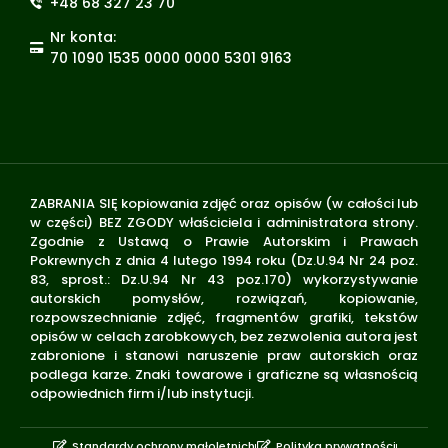
+48 68 327 23 70
Nr konta:
70 1090 1535 0000 0000 5301 9163
ZABRANIA SIĘ kopiowania zdjęć oraz opisów (w całości lub
w części) BEZ ZGODY właściciela i administratora strony.
Zgodnie z Ustawą o Prawie Autorskim i Prawach
Pokrewnych z dnia 4 lutego 1994 roku (Dz.U.94 Nr 24 poz.
83, sprost.: Dz.U.94 Nr 43 poz.170) wykorzystywanie
autorskich pomysłów, rozwiązań, kopiowanie,
rozpowszechnianie zdjęć, fragmentów grafiki, tekstów
opisów w celach zarobkowych, bez zezwolenia autora jest
zabronione i stanowi naruszenie praw autorskich oraz
podlega karze. Znaki towarowe i graficzne są własnością
odpowiednich firm i/lub instytucji.
Standardy ochrony małoletnich
Polityka prywatności