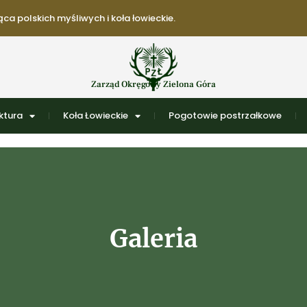
ca polskich myśliwych i koła łowieckie.
Zarząd Okręgowy Zielona Góra
ktura
Koła Łowieckie
Pogotowie postrzałkowe
Galeria