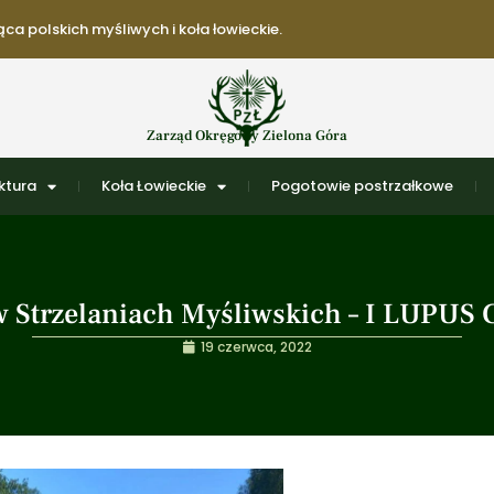
ca polskich myśliwych i koła łowieckie.
Zarząd Okręgowy Zielona Góra
ktura
Koła Łowieckie
Pogotowie postrzałkowe
Strzelaniach Myśliwskich – I LUPUS C
19 czerwca, 2022