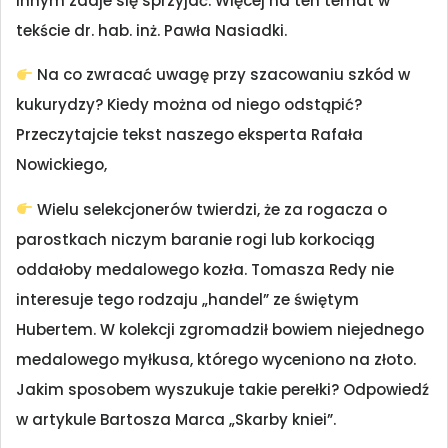
innym zdaje się sprzyjać. Więcej na ten temat w
tekście dr. hab. inż. Pawła Nasiadki.
Na co zwracać uwagę przy szacowaniu szkód w
kukurydzy? Kiedy można od niego odstąpić?
Przeczytajcie tekst naszego eksperta Rafała
Nowickiego,
Wielu selekcjonerów twierdzi, że za rogacza o
parostkach niczym baranie rogi lub korkociąg
oddałoby medalowego kozła. Tomasza Redy nie
interesuje tego rodzaju „handel” ze świętym
Hubertem. W kolekcji zgromadził bowiem niejednego
medalowego myłkusa, którego wyceniono na złoto.
Jakim sposobem wyszukuje takie perełki? Odpowiedź
w artykule Bartosza Marca „Skarby kniei”.